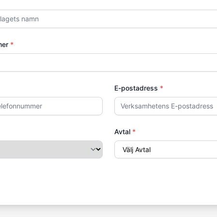
mer
*
E-postadress
*
Avtal
*