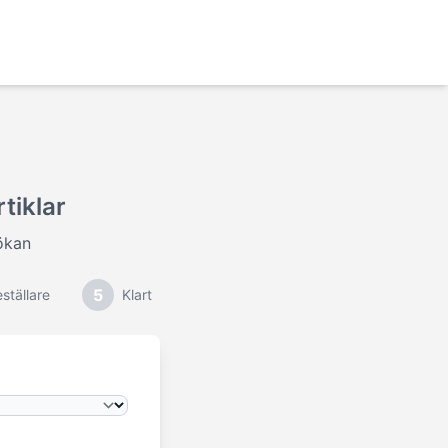
tiklar
ökan
5
ställare
Klart